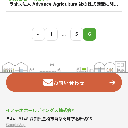
ラオス法人 Advance Agriculture 社の株式譲受に関するお知らせ
投
«
1
…
5
6
稿
の
ペ
ー
ジ
送
り
お問い合わせ
イノチオホールディングス株式会社
〒441-8142 愛知県豊橋市向草間町字北新切95
GoogleMap